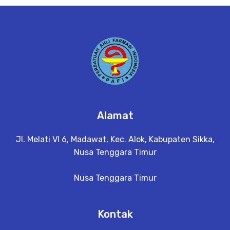
e
t
a
il
Alamat
Jl. Melati VI 6, Madawat, Kec. Alok, Kabupaten Sikka,
Nusa Tenggara Timur
Nusa Tenggara Timur
Kontak