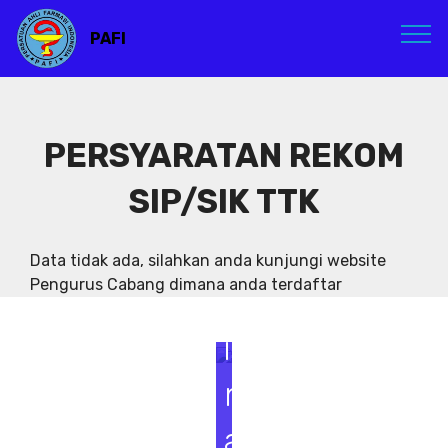
PAFI
PERSYARATAN REKOM
SIP/SIK TTK
S
e
Data tidak ada, silahkan anda kunjungi website
Pengurus Cabang dimana anda terdaftar
m
i
n
a